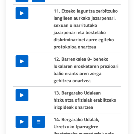
11. Etxeko laguntza zerbitzuko
langileen aurkako jazarpenari,
sexuan oinarritutako
jazarpenari eta bestelako
diskriminazioei aurre egiteko
protokoloa onartzea
12. Barrenkalea 8- beheko
lokalaren erosketaren prezioari
balio erantsiaren zerga
gehitzea onartzea
13. Bergarako Udalean
hizkuntza ofizialak erabiltzeko
irizpideak onartzea
14. Bergarako Udalak,
Urretxuko Iparragirre
ikastetxeko zuzendariak egin