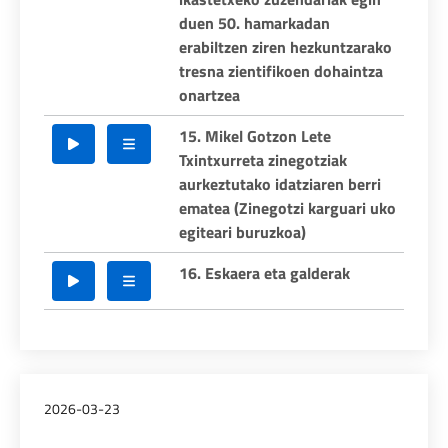
duen 50. hamarkadan
erabiltzen ziren hezkuntzarako
tresna zientifikoen dohaintza
onartzea
15. Mikel Gotzon Lete
Txintxurreta zinegotziak
aurkeztutako idatziaren berri
ematea (Zinegotzi karguari uko
egiteari buruzkoa)
16. Eskaera eta galderak
2026-03-23