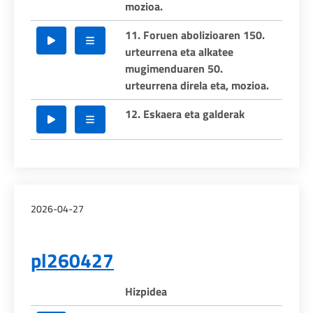
mozioa.
11. Foruen abolizioaren 150.
urteurrena eta alkatee
mugimenduaren 50.
urteurrena direla eta, mozioa.
12. Eskaera eta galderak
2026-04-27
pl260427
Hizpidea