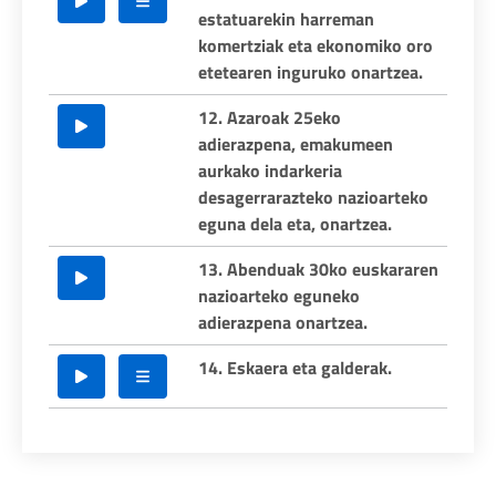
estatuarekin harreman
komertziak eta ekonomiko oro
etetearen inguruko onartzea.
12. Azaroak 25eko
adierazpena, emakumeen
aurkako indarkeria
desagerrarazteko nazioarteko
eguna dela eta, onartzea.
13. Abenduak 30ko euskararen
nazioarteko eguneko
adierazpena onartzea.
14. Eskaera eta galderak.