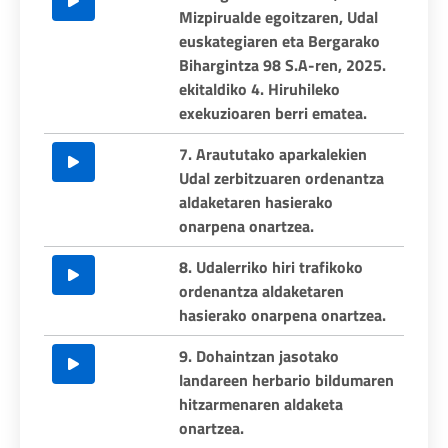
Mizpirualde egoitzaren, Udal
euskategiaren eta Bergarako
Bihargintza 98 S.A-ren, 2025.
ekitaldiko 4. Hiruhileko
exekuzioaren berri ematea.
7. Araututako aparkalekien
Udal zerbitzuaren ordenantza
aldaketaren hasierako
onarpena onartzea.
8. Udalerriko hiri trafikoko
ordenantza aldaketaren
hasierako onarpena onartzea.
9. Dohaintzan jasotako
landareen herbario bildumaren
hitzarmenaren aldaketa
onartzea.