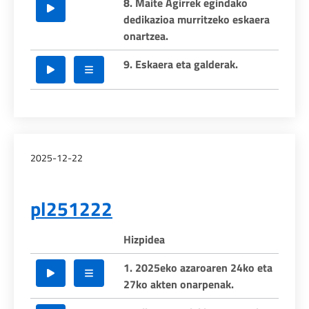
8. Maite Agirrek egindako
dedikazioa murritzeko eskaera
onartzea.
9. Eskaera eta galderak.
2025-12-22
pl251222
Hizpidea
1. 2025eko azaroaren 24ko eta
27ko akten onarpenak.