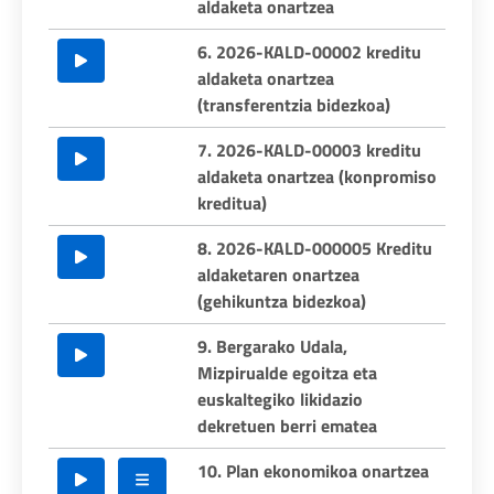
aldaketa onartzea
6. 2026-KALD-00002 kreditu
aldaketa onartzea
(transferentzia bidezkoa)
7. 2026-KALD-00003 kreditu
aldaketa onartzea (konpromiso
kreditua)
8. 2026-KALD-000005 Kreditu
aldaketaren onartzea
(gehikuntza bidezkoa)
9. Bergarako Udala,
Mizpirualde egoitza eta
euskaltegiko likidazio
dekretuen berri ematea
10. Plan ekonomikoa onartzea