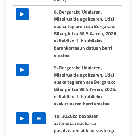
8. Bergarako Udalaren,
Mizpirualde egoitzaren, Udal
euskaltegiaren eta Bergarako
Bihargintza 98 S.A.-ren, 2026.
ekitaldiko 1. hiruhileko
berankortasun datuen berri
ematea
9. Bergarako Udaleren,
Mizpirualde egoitzaren, Udal
euskaltegiaren eta Bergarako
Bihargintza 98 S.A-ren, 2026.
ekitaldiko 1. hiruhileko
exekuzioaren berri ematea.
10. 2026ko baxoaren
azterketak euskaraz
pasatzearen aldeko sostengu