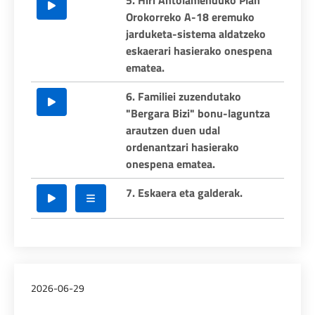
5. Hiri Antolamenduko Plan
Orokorreko A-18 eremuko
jarduketa-sistema aldatzeko
eskaerari hasierako onespena
ematea.
6. Familiei zuzendutako
"Bergara Bizi" bonu-laguntza
arautzen duen udal
ordenantzari hasierako
onespena ematea.
7. Eskaera eta galderak.
2026-06-29